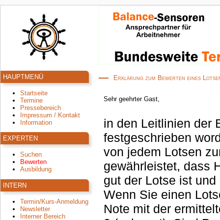
HAUPTMENÜ
Erklärung zum Bewerten eines Lotse
Startseite
Sehr geehrter Gast,
Termine
Pressebereich
Impressum / Kontakt
in den Leitlinien de
Information
festgeschrieben word
EXPERTEN
von jedem Lotsen zum W
Suchen
Bewerten
gewährleistet, dass 
Ausbildung
gut der Lotse ist und
INTERN
Wenn Sie einen Lotse
Termin/Kurs-Anmeldung
Note mit der ermittelten Zufriedenheitszahl zwischen 0 (schl
Newsletter
Interner Bereich