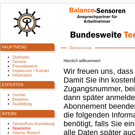
HAUPTMENÜ
Dateneingabe
Startseite
Herzlich willkommen!
Termine
Pressebereich
Wir freuen uns, dass
Impressum / Kontakt
Information
Damit Sie ihn kosten
EXPERTEN
Zugangsnummer, bei 
Suchen
dann später anmeld
Bewerten
Ausbildung
Abonnement beenden oder Kurse buchen. 
die folgenden Inform
INTERN
benötigt, falls Sie einmal Ihr Passwort nicht mehr wissen. Sie können
Termin/Kurs-Anmeldung
Newsletter
alle Daten später auc
Interner Bereich