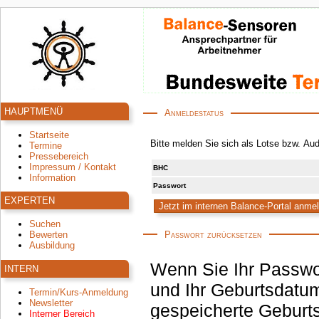
HAUPTMENÜ
Anmeldestatus
Startseite
Bitte melden Sie sich als Lotse bzw. Au
Termine
Pressebereich
Impressum / Kontakt
BHC
Information
Passwort
EXPERTEN
Suchen
Passwort zurücksetzen
Bewerten
Ausbildung
Wenn Sie Ihr Passwo
INTERN
und Ihr Geburtsdatum
Termin/Kurs-Anmeldung
Newsletter
gespeicherte Geburtsdatum korrekt ist, wird an die hinterlegte E-Mail-
Interner Bereich