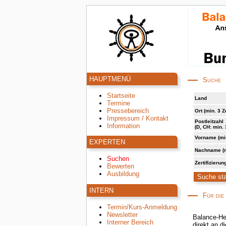
HAUPTMENÜ
Suche
Startseite
Land
Termine
Pressebereich
Ort (min. 3 
Impressum / Kontakt
Postleitzahl
Information
(D, CH: min. 
Vorname (mi
EXPERTEN
Nachname (m
Suchen
Zertifizier
Bewerten
Ausbildung
INTERN
Für die
Termin/Kurs-Anmeldung
Newsletter
Balance-Hel
Interner Bereich
direkt an di